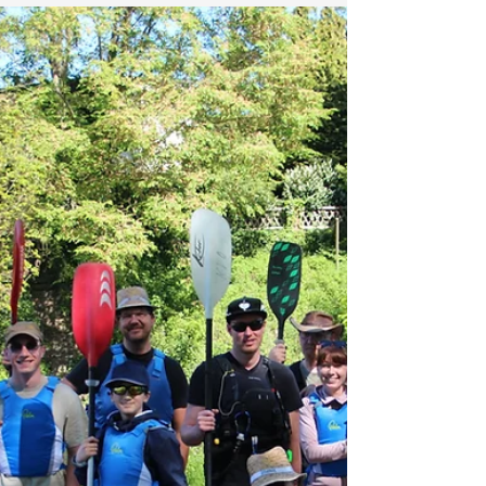
Im Rahmen ihres Engagements für Vereine und
Einrichtungen in der Region hat die Sparkasse
unserem Verein einen Pavillon zur Verfügung
gestellt. Mit dieser Unterstützung leistet die
Sparkasse einen wertvollen Beitrag für die Arbeit
lokaler Vereine, Kitas, Schulen, Sportstätten und
weiterer Einrichtungen. Auch für unseren Kanu-
Verein ist der Pa