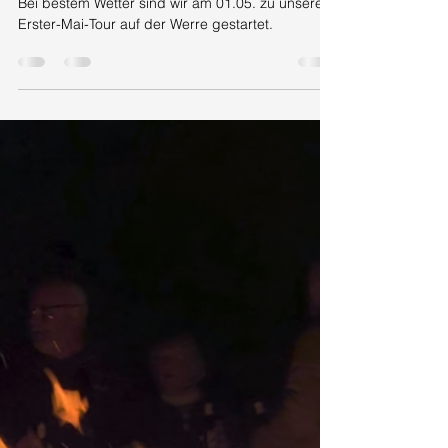
KVO Inform
1. Mai
1 Min. Lesezeit
Unsere Tour am ersten Mai 2026
Bei bestem Wetter sind wir am 01.05. zu unserer
Erster-Mai-Tour auf der Werre gestartet.